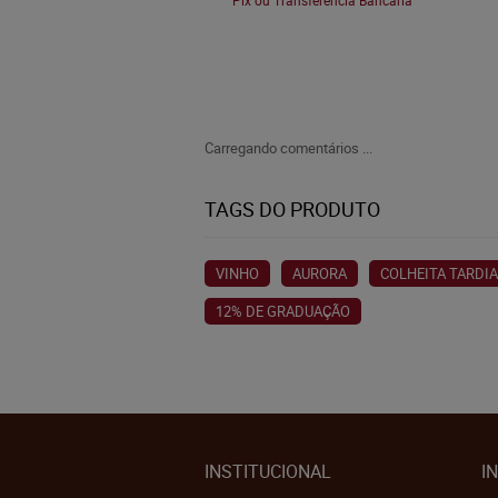
Pix ou Transferência Bancária
Carregando comentários ...
TAGS DO PRODUTO
VINHO
AURORA
COLHEITA TARDIA
12% DE GRADUAÇÃO
INSTITUCIONAL
I