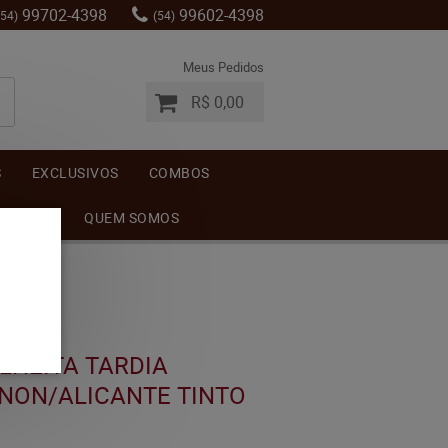
99702-4398
99602-4398
(54)
(54)
Meus Pedidos
R$ 0,00
S
EXCLUSIVOS
COMBOS
MENTOS
QUEM SOMOS
LHEITA TARDIA
NON/ALICANTE TINTO