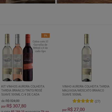
5%
KIT VINHOS AURORA COLHEITA
VINHO AURORA COLHEITA TARDIA
TARDIA BRANCO/TINTO/ROSÉ
MALVASIA/MOSCATO BRANCO
SUAVE 500ML C/4 DE CADA
SUAVE 500ML
de
R$ 324,00
(27)
R$ 307,80
por
R$ 27,00
por
à vista
R$ 286,25
economize
7%
no