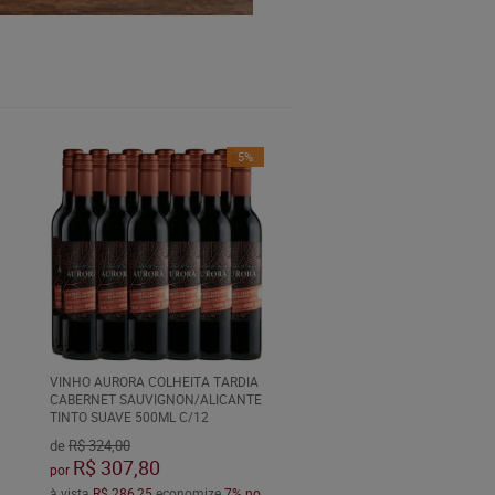
5%
VINHO AURORA COLHEITA TARDIA
CABERNET SAUVIGNON/ALICANTE
TINTO SUAVE 500ML C/12
de
R$ 324,00
R$ 307,80
por
à vista
R$ 286,25
economize
7%
no