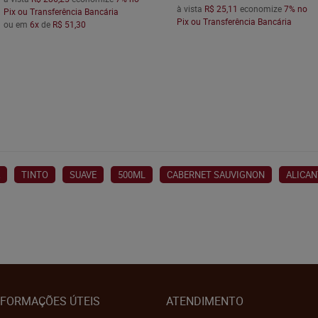
à vista
R$ 25,11
economize
7%
no
Pix ou Transferência Bancária
Pix ou Transferência Bancária
ou em
6x
de
R$ 51,30
TINTO
SUAVE
500ML
CABERNET SAUVIGNON
ALICAN
NFORMAÇÕES ÚTEIS
ATENDIMENTO