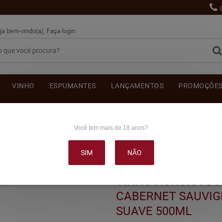
ja bem-vindo(a),
Faça login
VINHO
ESPUMANTES
LANÇAMENTOS
PROMOÇÕE
OUTRAS BEBIDAS
DELICATÉSSE & ACESSÓRIOS
DEPOI
Você tem mais de 18 anos?
SIM
NÃO
OLHEITA TARDIA CABERNET SAUVIGNON/ALICANTE TINTO SUAVE 500ML
VINHO AURORA CO
CABERNET SAUVIG
SUAVE 500ML