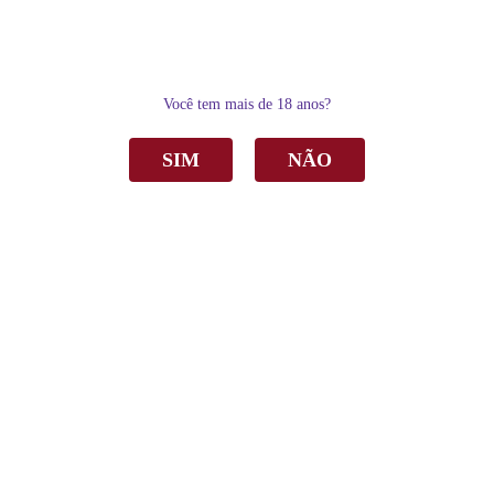
0
Você tem mais de 18 anos?
SIM
NÃO
Home
Delicatésse & Acessórios
Acessórios
Caixa de Madeira P/ 1 Garrafa C/Tampa de correr
Caixa de Madeira P/ 1 Garrafa C/Tampa de
correr e alça