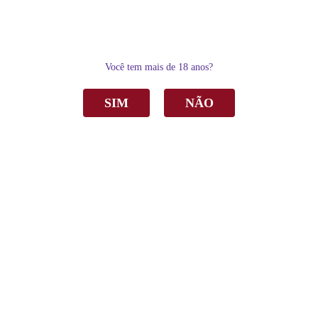
0
Você tem mais de 18 anos?
SIM
NÃO
Home
Delicatésse & Acessórios
Délicatesse
Farinha de Semente de Uva Organovita 3Kg
Farinha de Semente de Uva Organovita 3Kg
R$ 466,00