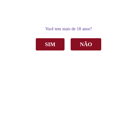
0
Você tem mais de 18 anos?
SIM
NÃO
Home
Delicatésse & Acessórios
Kits
Kit Espumante Aurora Saint Germain Demi-Sec Branco 660ml C/2 taças
Kit Espumante Aurora Saint Germain Demi-
Sec Branco 660ml C/2 taças