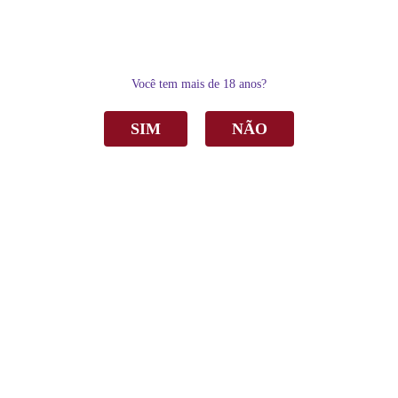
0
Você tem mais de 18 anos?
SIM
NÃO
Home
Espumantes
Demi-Sec
Espumante Casa Perini Demi-Sec Branco 750ml
Espumante Casa Perini Demi-Sec Branco
750ml