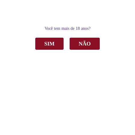
0
Você tem mais de 18 anos?
SIM
NÃO
Home
Espumantes
Espumante Salton Poética Demi-Sec Rosé 750ml C/6
Espumante Salton Poética Demi-Sec Rosé
750ml C/6
de
R$ 224,00
Sku:
2892