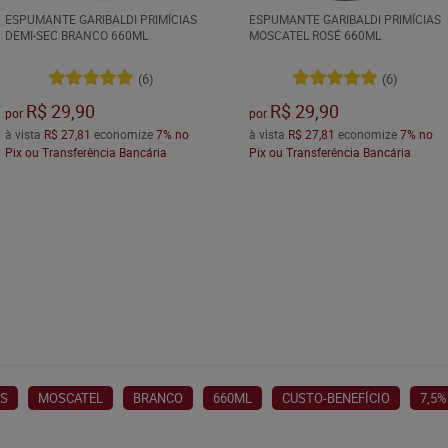
ESPUMANTE GARIBALDI PRIMÍCIAS
ESPUMANTE GARIBALDI PRIMÍCIAS
DEMI-SEC BRANCO 660ML
MOSCATEL ROSÉ 660ML
(6)
(6)
R$ 29,90
R$ 29,90
por
por
à vista
R$ 27,81
economize
7%
no
à vista
R$ 27,81
economize
7%
no
Pix ou Transferência Bancária
Pix ou Transferência Bancária
AS
MOSCATEL
BRANCO
660ML
CUSTO-BENEFÍCIO
7,5