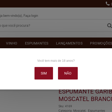
ja bem-vindo(a),
Faça login
VINHO
ESPUMANTES
LANÇAMENTOS
PROMOÇÕE
OUTRAS BEBIDAS
DELICATÉSSE & ACESSÓRIOS
DEPOI
Você tem mais de 18 anos?
SIM
NÃO
MANTE GARIBALDI PRIMÍCIAS MOSCATEL BRANCO 660ML
ESPUMANTE GARIB
MOSCATEL BRANC
Sku:
4169
Categoria:
Moscatel
Espumantes