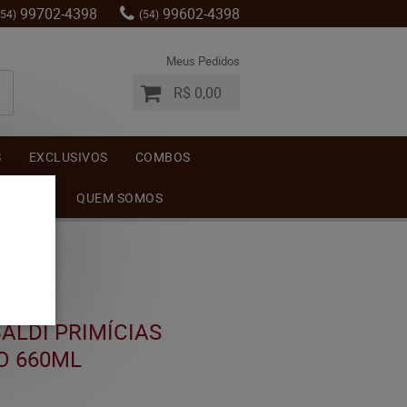
99702-4398
99602-4398
(54)
(54)
Meus Pedidos
R$ 0,00
S
EXCLUSIVOS
COMBOS
MENTOS
QUEM SOMOS
ALDI PRIMÍCIAS
O 660ML