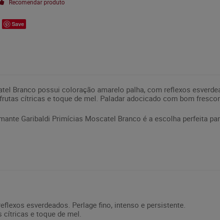
Recomendar produto
Save
tel Branco possui coloração amarelo palha, com reflexos esverdead
 frutas cítricas e toque de mel. Paladar adocicado com bom fresc
umante Garibaldi Primícias Moscatel Branco é a escolha perfeita
eflexos esverdeados. Perlage fino, intenso e persistente.
s cítricas e toque de mel.