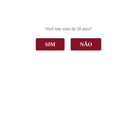
0
Você tem mais de 18 anos?
SIM
NÃO
O item solicitado não foi encontrado.
Abaixo seguem alguns produtos selecionados especialmente
para você.