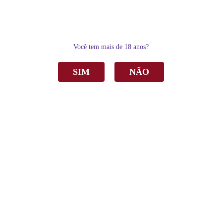
0
Você tem mais de 18 anos?
SIM
NÃO
Home
Vinho
Tinto
Vinho Aurora Maison de Ville Tinto Meio Seco 1,5 Lts
Vinho Aurora Maison de Ville Tinto Meio
Seco 1,5 Lts
R$ 44,00
por
Sku:
2400