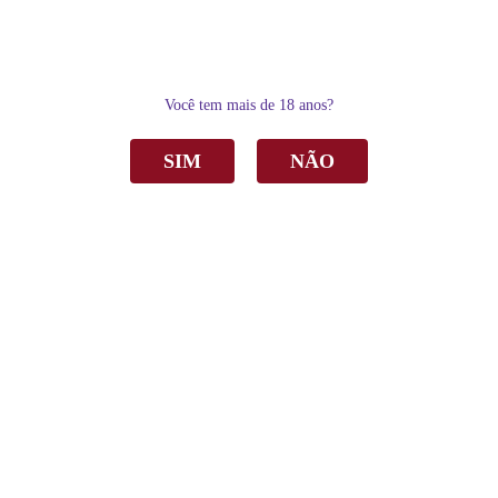
0
Você tem mais de 18 anos?
SIM
NÃO
Home
Outras Bebidas
Bebida de Uva Aurora Varietal Zero Álcool Branco 750ml
Bebida de Uva Aurora Varietal Zero Álcool
Branco 750ml