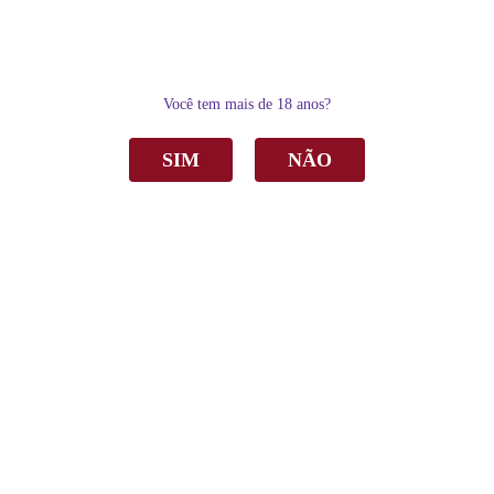
0
Você tem mais de 18 anos?
SIM
NÃO
Home
Outras Bebidas
Chá Preto Casa Madeira Libertea C/Carvalho e Limão 500ml C/6
Chá Preto Casa Madeira Libertea C/Carvalho
e Limão 500ml C/6