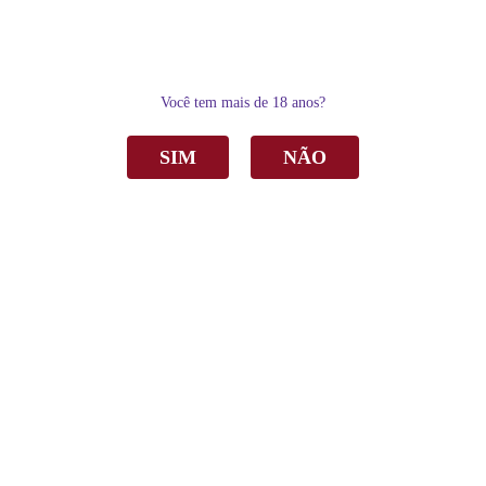
0
Você tem mais de 18 anos?
SIM
NÃO
Home
Outras Bebidas
Keep Cooler Aurora Uva Branca Zero Álcool 275ml C/6
Keep Cooler Aurora Uva Branca Zero Álcool
275ml C/6