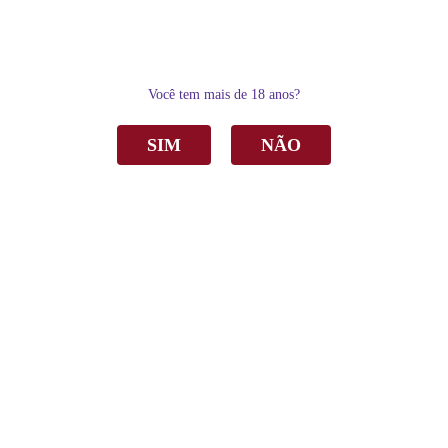
0
Você tem mais de 18 anos?
SIM
NÃO
Home
Vinho
Branco
Vinho Garibaldi In Veritas Irsai Oliver Branco Seco 750ml
Vinho Garibaldi In Veritas Irsai Oliver
Branco Seco 750ml