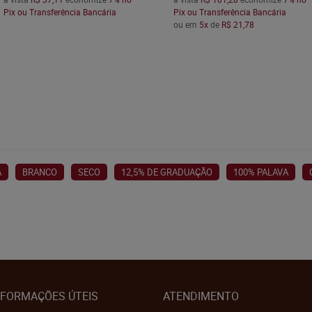
Pix ou Transferência Bancária
Pix ou Transferência Bancária
ou em
5x
de
R$ 21,78
A
BRANCO
SECO
12,5% DE GRADUAÇÃO
100% PALAVA
NFORMAÇÕES ÚTEIS
ATENDIMENTO