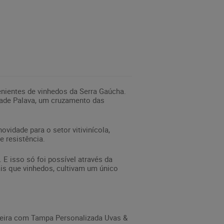
nientes de vinhedos da Serra Gaúcha.
edade Palava, um cruzamento das
ovidade para o setor vitivinícola,
e resistência.
 E isso só foi possível através da
is que vinhedos, cultivam um único
deira com Tampa Personalizada Uvas &