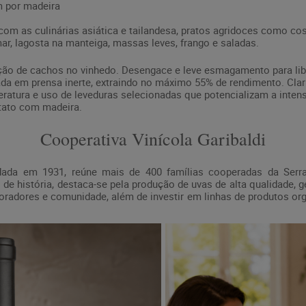
 por madeira
m as culinárias asiática e tailandesa, pratos agridoces como cos
ar, lagosta na manteiga, massas leves, frango e saladas.
ção de cachos no vinhedo. Desengace e leve esmagamento para lib
da em prensa inerte, extraindo no máximo 55% de rendimento. Cla
ratura e uso de leveduras selecionadas que potencializam a inten
tato com madeira.
Cooperativa Vinícola Garibaldi
undada em 1931, reúne mais de 400 famílias cooperadas da Serra
de história, destaca-se pela produção de uvas de alta qualidade,
radores e comunidade, além de investir em linhas de produtos org