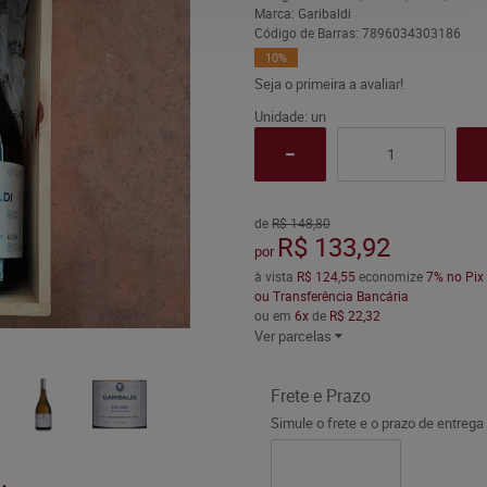
Marca:
Garibaldi
Código de Barras:
7896034303186
10%
Seja o primeira a avaliar!
Unidade: un
de
R$ 148,80
R$ 133,92
por
à vista
R$ 124,55
economize
7%
no Pix
ou Transferência Bancária
ou em
6x
de
R$ 22,32
Ver parcelas
Frete e Prazo
Simule o frete e o prazo de entrega