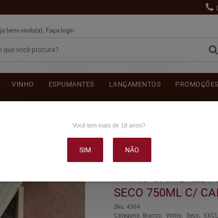
ja bem-vindo(a),
Faça login
VINHO
ESPUMANTES
LANÇAMENTOS
PROMOÇÕE
OUTRAS BEBIDAS
DELICATÉSSE & ACESSÓRIOS
DEPOI
Você tem mais de 18 anos?
SIM
NÃO
DI VG PALAVA BRANCO SECO 750ML C/ CAIXA DE MADEIRA
VINHO GARIBALDI
SECO 750ML C/ CA
Sku:
4364
Categoria:
Branco
Vinho
Seco
EXCL