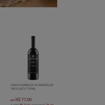
VINHO GARIBALDI VG MARSELAN
TINTO SECO 750ML
R$ 77,00
por
à vista
R$ 71,61
economize
7%
no