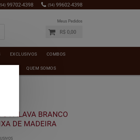
99702-4398
99602-4398
(54)
(54)
Meus Pedidos
R$ 0,00
S
EXCLUSIVOS
COMBOS
MENTOS
QUEM SOMOS
 VG PALAVA BRANCO
IXA DE MADEIRA
USIVOS