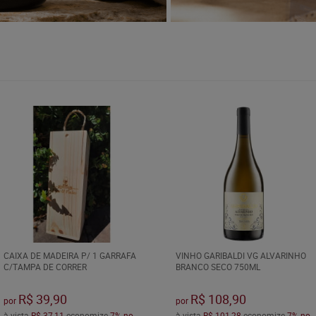
CAIXA DE MADEIRA P/ 1 GARRAFA
VINHO GARIBALDI VG ALVARINHO
C/TAMPA DE CORRER
BRANCO SECO 750ML
R$ 39,90
R$ 108,90
por
por
à vista
R$ 37,11
economize
7%
no
à vista
R$ 101,28
economize
7%
no