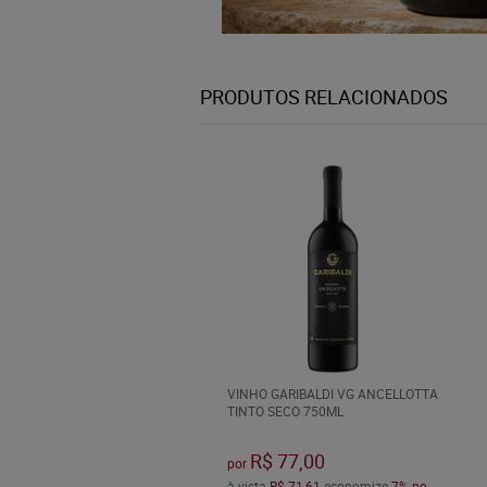
PRODUTOS RELACIONADOS
VINHO GARIBALDI VG ANCELLOTTA
TINTO SECO 750ML
R$ 77,00
por
à vista
R$ 71,61
economize
7%
no