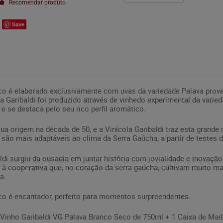
Recomendar produto
Save
co é elaborado exclusivamente com uvas da variedade Palava prove
a Garibaldi foi produzido através de vinhedo experimental da vari
e se destaca pelo seu rico perfil aromático.
a origem na década de 50, e a Vinícola Garibaldi traz esta grande n
 são mais adaptáveis ao clima da Serra Gaúcha, a partir de testes d
ldi surgiu da ousadia em juntar história com jovialidade e inovação.
 à cooperativa que, no coração da serra gaúcha, cultivam muito ma
a.
co é encantador, perfeito para momentos surpreendentes.
 Vinho Garibaldi VG Palava Branco Seco de 750ml + 1 Caixa de Ma