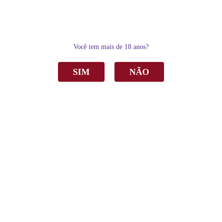
0
Você tem mais de 18 anos?
SIM
NÃO
Home
Vinho
Branco
Vinho Monte Paschoal Reserva Chardonnay Branco Seco 250ml C/12
Vinho Monte Paschoal Reserva Chardonnay
Branco Seco 250ml C/12