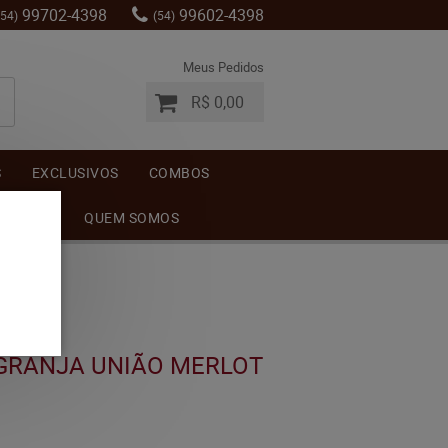
99702-4398
99602-4398
(54)
(54)
Meus Pedidos
R$ 0,00
S
EXCLUSIVOS
COMBOS
MENTOS
QUEM SOMOS
 GRANJA UNIÃO MERLOT