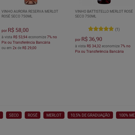
VINHO AURORA RESERVA MERLOT
VINHO BATTISTELLO MERLOT ROSÉ
ROSÉ SECO 750ML
SECO 750ML
R$ 58,00
(1)
por
à vista
R$ 53,94
economize
7%
no
R$ 36,90
por
Pix ou Transferência Bancária
à vista
R$ 34,32
economize
7%
no
ou em
2x
de
R$ 29,00
Pix ou Transferência Bancária
SECO
ROSÉ
MERLOT
10,5% DE GRADUAÇÃO
100% M