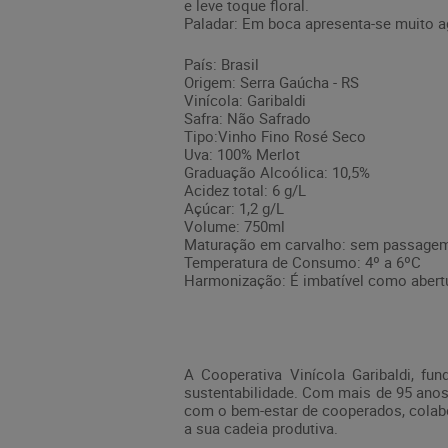
e leve toque floral.
Paladar: Em boca apresenta-se muito ag
País: Brasil
Origem: Serra Gaúcha - RS
Vinícola: Garibaldi
Safra: Não Safrado
Tipo:Vinho Fino Rosé Seco
Uva: 100% Merlot
Graduação Alcoólica: 10,5%
Acidez total: 6 g/L
Açúcar: 1,2 g/L
Volume: 750ml
Maturação em carvalho: sem passage
Temperatura de Consumo: 4º a 6ºC
Harmonização: É imbatível como abertur
A Cooperativa Vinícola Garibaldi, f
sustentabilidade. Com mais de 95 anos 
com o bem-estar de cooperados, colabo
a sua cadeia produtiva.