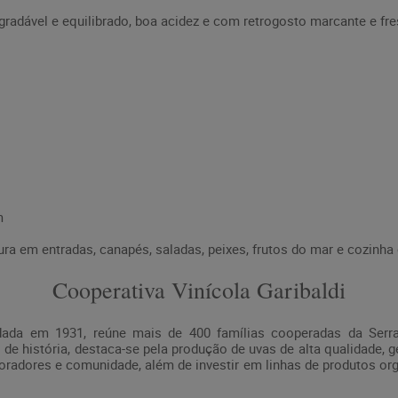
radável e equilibrado, boa acidez e com retrogosto marcante e fr
m
a em entradas, canapés, saladas, peixes, frutos do mar e cozinha o
Cooperativa Vinícola Garibaldi
undada em 1931, reúne mais de 400 famílias cooperadas da Serra
de história, destaca-se pela produção de uvas de alta qualidade,
radores e comunidade, além de investir em linhas de produtos org