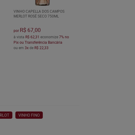
VINHO CAPELLA DOS CAMPOS
MERLOT ROSÉ SECO 750ML
R$ 67,00
por
à vista
R$ 62,31
economize
7%
no
Pix ou Transferência Bancária
ou em
3x
de
R$ 22,33
ERLOT
VINHO FINO