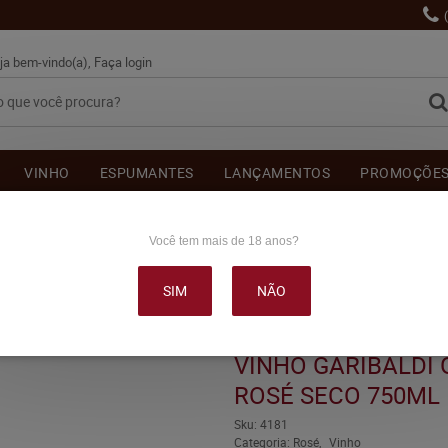
ja bem-vindo(a),
Faça login
VINHO
ESPUMANTES
LANÇAMENTOS
PROMOÇÕE
OUTRAS BEBIDAS
DELICATÉSSE & ACESSÓRIOS
DEPOI
Você tem mais de 18 anos?
SIM
NÃO
 GRANJA UNIÃO MERLOT ROSÉ SECO 750ML
VINHO GARIBALDI
ROSÉ SECO 750ML
Sku:
4181
Categoria:
Rosé
Vinho