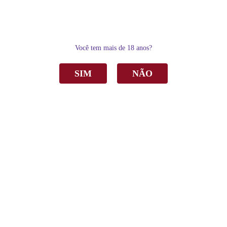
0
Você tem mais de 18 anos?
SIM
NÃO
Home
Vinho
Rosé
Vinho Otto Pinot Noir Rosé Seco 750ml
Vinho Otto Pinot Noir Rosé Seco 750ml
R$ 262,90
por
Sku:
2015
Categoria:
Rosé
,
Vinho