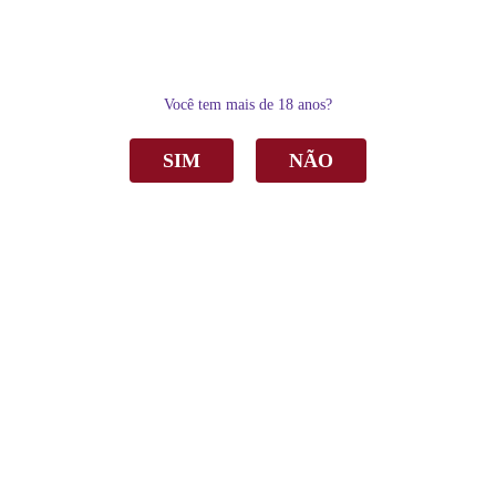
0
Você tem mais de 18 anos?
SIM
NÃO
Home
Vinho
Tinto
Vinho Adega Chesini Le Ragazze Cora Tinto Demi-Sec 750ml
Vinho Adega Chesini Le Ragazze Cora Tinto
Demi-Sec 750ml