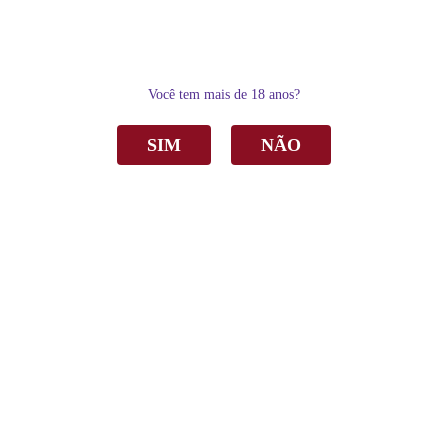
0
Você tem mais de 18 anos?
SIM
NÃO
Home
Vinho
Tinto
Vinho Aurora Marcus James Cabernet Sauvignon Tinto Meio Seco 375ml C/12
Vinho Aurora Marcus James Cabernet
Sauvignon Tinto Meio Seco 375ml C/12