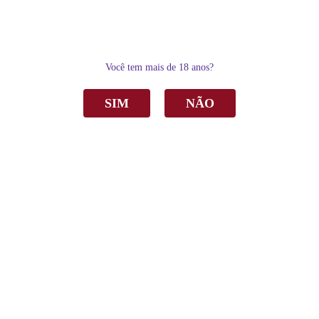
0
Você tem mais de 18 anos?
SIM
NÃO
Home
Vinho
Tinto
Vinho Battistello Tannat Tinto Seco Bag In Box 3Lts
Vinho Battistello Tannat Tinto Seco Bag In
Box 3Lts
R$ 95,00
por
Sku:
4242