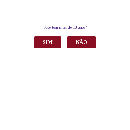
0
Você tem mais de 18 anos?
SIM
NÃO
Home
Vinho
Tinto
Vinho Bodegone Teroldego/Rebo Tinto Seco 750ml
Vinho Bodegone Teroldego/Rebo Tinto Seco
750ml
R$ 46,90
por
Sku:
1954