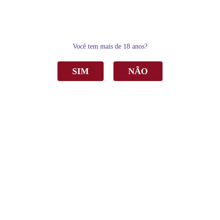
0
Você tem mais de 18 anos?
SIM
NÃO
Home
Vinho
Tinto
Vinho Casa Perini Macaw Tannat Tinto Demi-Sec 750ml
Vinho Casa Perini Macaw Tannat Tinto
Demi-Sec 750ml