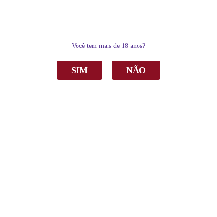
0
Você tem mais de 18 anos?
SIM
NÃO
Home
Vinho
Tinto
Vinho Garbo Cherry Bomb Pinot Noir Clarete Tinto Seco 750ml
Vinho Garbo Cherry Bomb Pinot Noir Clarete
Tinto Seco 750ml