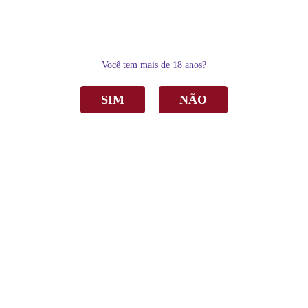
0
Você tem mais de 18 anos?
SIM
NÃO
Home
Vinho
Tinto
Vinho Garbo Inquieto Merlot/Sauvignon Blanc Tinto Seco 750ml
Vinho Garbo Inquieto Merlot/Sauvignon
Blanc Tinto Seco 750ml