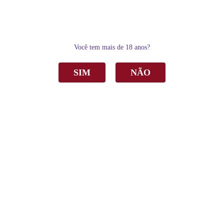
0
Você tem mais de 18 anos?
SIM
NÃO
Home
Vinho
Tinto
Vinho Maximo Boschi Vezzi Temisto Merlot Tinto Seco 750ml
Vinho Maximo Boschi Vezzi Temisto Merlot
Tinto Seco 750ml