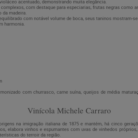
 violáceo acentuado, demonstrando muita elegância.
 complexos, com destaque para especiarias, frutas negras como am
o da madeira.
 equilibrado com notável volume de boca, seus taninos mostram-s
em harmonia.
m
monizado com churrasco, carne suína, queijos de média maturaç
Vinícola Michele Carraro
rigens na imigração italiana de 1875 e mantém, há cinco geraçõ
os, elabora vinhos e espumantes com uvas de vinhedos próprios,
erísticas do terroir da região.