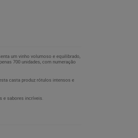
senta um vinho volumoso e equilibrado,
e apenas 700 unidades, com numeração
esta casta produz rótulos intensos e
 e sabores incríveis.