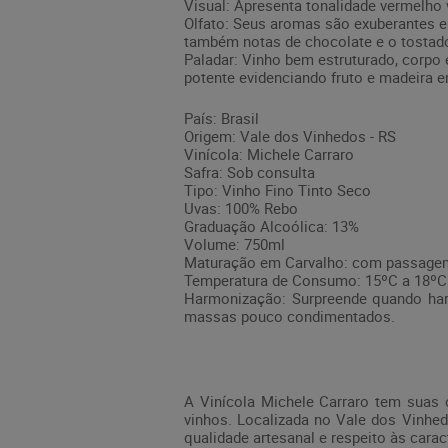
Visual: Apresenta tonalidade vermelho
Olfato: Seus aromas são exuberantes e
também notas de chocolate e o tostad
Paladar: Vinho bem estruturado, corpo
potente evidenciando fruto e madeira 
País: Brasil
Origem: Vale dos Vinhedos - RS
Vinícola: Michele Carraro
Safra: Sob consulta
Tipo: Vinho Fino Tinto Seco
Uvas: 100% Rebo
Graduação Alcoólica: 13%
Volume: 750ml
Maturação em Carvalho: com passage
Temperatura de Consumo: 15ºC a 18ºC
Harmonização: Surpreende quando har
massas pouco condimentados.
A Vinícola Michele Carraro tem suas o
vinhos. Localizada no Vale dos Vinhed
qualidade artesanal e respeito às caract