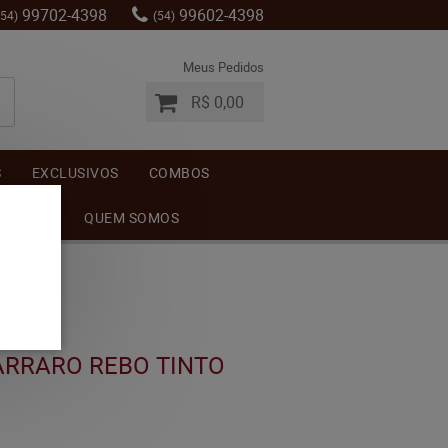
99702-4398
99602-4398
(54)
(54)
Meus Pedidos
R$ 0,00
S
EXCLUSIVOS
COMBOS
MENTOS
QUEM SOMOS
ARRARO REBO TINTO