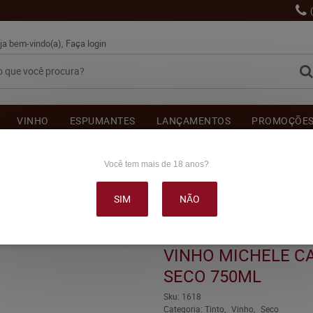
ja bem-vindo(a),
Faça login
VINHO
ESPUMANTES
LANÇAMENTOS
PROMOÇÕE
OUTRAS BEBIDAS
DELICATÉSSE & ACESSÓRIOS
DEPOI
Você tem mais de 18 anos?
SIM
NÃO
CARRARO REBO TINTO SECO 750ML
VINHO MICHELE C
SECO 750ML
Sku:
1618
Categoria:
Tinto
Vinho
Seco