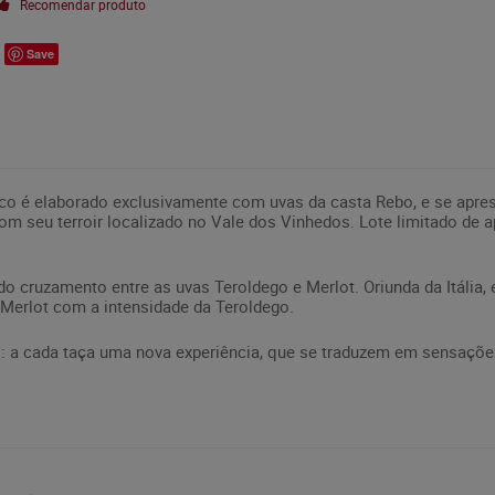
Recomendar produto
Save
co é elaborado exclusivamente com uvas da casta Rebo, e se apre
com seu terroir localizado no Vale dos Vinhedos. Lote limitado d
 cruzamento entre as uvas Teroldego e Merlot. Oriunda da Itália, 
 Merlot com a intensidade da Teroldego.
: a cada taça uma nova experiência, que se traduzem em sensações