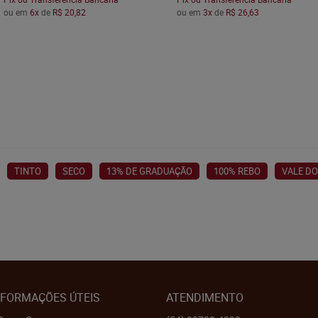
ou em
6x
de
R$ 20,82
ou em
3x
de
R$ 26,63
TINTO
SECO
13% DE GRADUAÇÃO
100% REBO
VALE D
NFORMAÇÕES ÚTEIS
ATENDIMENTO