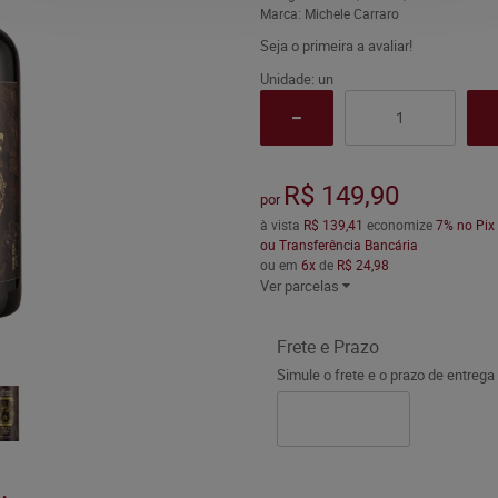
Marca:
Michele Carraro
Seja o primeira a avaliar!
Unidade: un
R$ 149,90
por
à vista
R$ 139,41
economize
7%
no Pix
ou Transferência Bancária
ou em
6x
de
R$ 24,98
Ver parcelas
Frete e Prazo
Simule o frete e o prazo de entrega