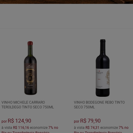
VINHO MICHELE CARRARO
VINHO BODEGONE REBO TINTO
TEROLDEGO TINTO SECO 750ML
SECO 750ML
R$ 124,90
R$ 79,90
por
por
à vista
R$ 116,16
economize
7%
no
à vista
R$ 74,31
economize
7%
no
Pix ou Transferência Bancária
Pix ou Transferência Bancária