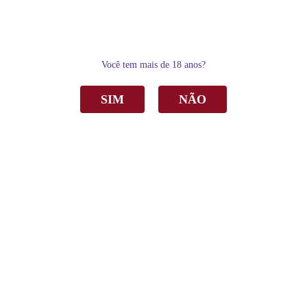
0
Você tem mais de 18 anos?
SIM
NÃO
Home
Combos
Espumante Garibaldi Primícias Brut Branco 660ml C/6
Espumante Garibaldi Primícias Brut Branco
660ml C/6
de
R$ 179,40
Sku:
4174