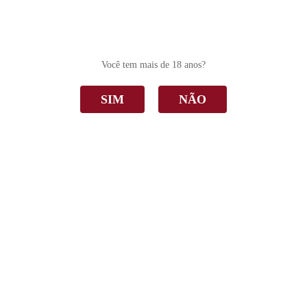
0
Você tem mais de 18 anos?
SIM
NÃO
Promoção
Home
Promoção
Ordenar Por