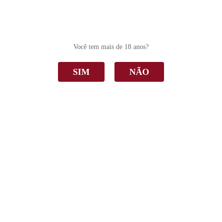
0
Você tem mais de 18 anos?
SIM
NÃO
Valmarino
Home
Valmarino
Ordenar Por