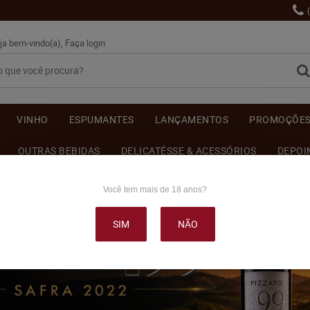
ja bem-vindo(a),
Faça login
VINHO
ESPUMANTES
LANÇAMENTOS
PROMOÇÕE
OUTRAS BEBIDAS
DELICATÉSSE & ACESSÓRIOS
DEPOI
Você tem mais de 18 anos?
SIM
NÃO