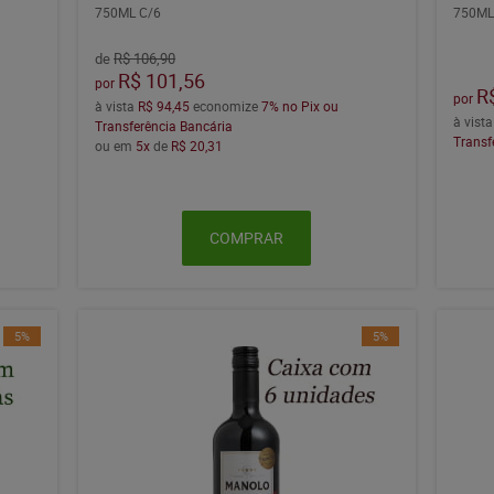
750ML C/6
750M
de
R$ 106,90
R$ 101,56
por
R
por
à vista
R$ 94,45
economize
7%
no Pix ou
à vist
Transferência Bancária
Transf
ou em
5x
de
R$ 20,31
COMPRAR
5%
5%