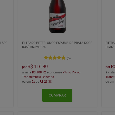
I-SEC
FILTRADO PETERLONGO ESPUMA DE PRATA DOCE
FILTR
ROSÉ 660ML C/6
BRANC
(5)
R$ 116,90
R
por
por
à vista
R$ 108,72
economize
7%
no Pix ou
à vist
Transferência Bancária
Transf
ou em
5x
de
R$ 23,38
ou e
COMPRAR