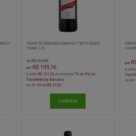
RANCO
VINHO PETERLONGO MANOLO TINTO SUAVE
VINHO
750ML C/6
CHARD
de
R$ 114,90
R
por
R$ 109,16
por
à vist
à vista
R$ 101,52
economize
7%
no Pix ou
Transf
Transferência Bancária
ou e
ou em
5x
de
R$ 21,83
COMPRAR