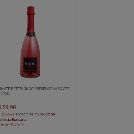
ANTE PETERLONGO PRESENCE MOSCATEL
750ML
$ 59,90
a
R$ 55,71
economize
7%
no Pix ou
erência Bancária
m
2x
de
R$ 29,95