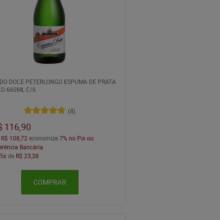
ADO DOCE PETERLONGO ESPUMA DE PRATA
O 660ML C/6
(4)
$ 116,90
a
R$ 108,72
economize
7%
no Pix ou
erência Bancária
m
5x
de
R$ 23,38
COMPRAR