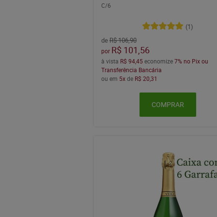
C/6
(1)
de
R$ 106,90
R$ 101,56
por
à vista
R$ 94,45
economize
7%
no Pix ou
Transferência Bancária
ou em
5x
de
R$ 20,31
COMPRAR