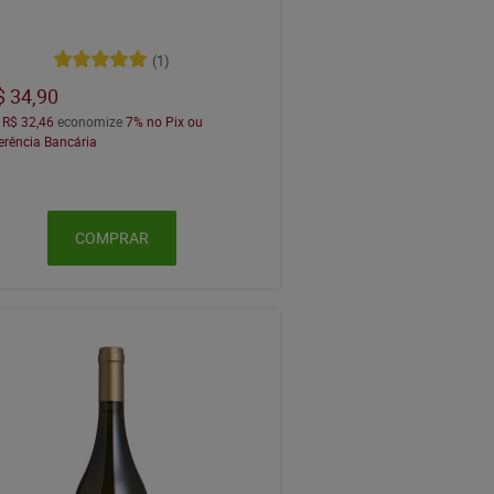
L
(1)
$ 34,90
a
R$ 32,46
economize
7%
no Pix ou
erência Bancária
COMPRAR