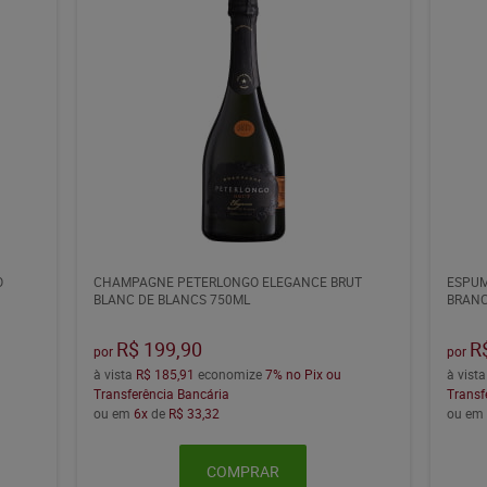
O
CHAMPAGNE PETERLONGO ELEGANCE BRUT
ESPUM
BLANC DE BLANCS 750ML
BRANC
R$ 199,90
R
por
por
à vista
R$ 185,91
economize
7%
no Pix ou
à vist
Transferência Bancária
Transf
ou em
6x
de
R$ 33,32
ou e
COMPRAR