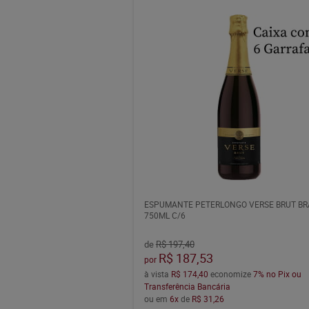
ESPUMANTE PETERLONGO VERSE BRUT B
750ML C/6
de
R$ 197,40
R$ 187,53
por
à vista
R$ 174,40
economize
7%
no Pix ou
Transferência Bancária
ou em
6x
de
R$ 31,26