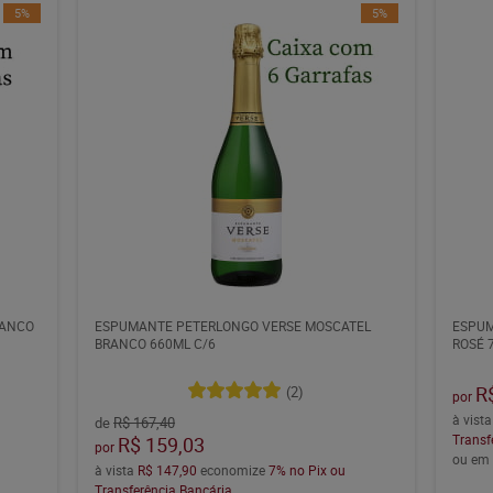
5%
5%
RANCO
ESPUMANTE PETERLONGO VERSE MOSCATEL
ESPUM
BRANCO 660ML C/6
ROSÉ 
R
(2)
por
à vist
de
R$ 167,40
Transf
R$ 159,03
por
ou e
à vista
R$ 147,90
economize
7%
no Pix ou
Transferência Bancária