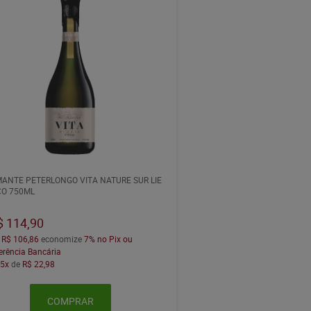
ANTE PETERLONGO VITA NATURE SUR LIE
O 750ML
$ 114,90
a
R$ 106,86
economize
7%
no Pix ou
erência Bancária
m
5x
de
R$ 22,98
COMPRAR