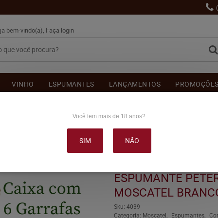
ja bem-vindo(a),
Faça login
VINHO
ESPUMANTES
LANÇAMENTOS
PROMOÇÕE
OUTRAS BEBIDAS
DELICATÉSSE & ACESSÓRIOS
DEPOI
Você tem mais de 18 anos?
SIM
NÃO
MANTE PETERLONGO VERSE MOSCATEL BRANCO 660ML C/6
ESPUMANTE PETE
MOSCATEL BRANCO
Sku:
4039
Categoria:
Moscatel
Espumantes
Co