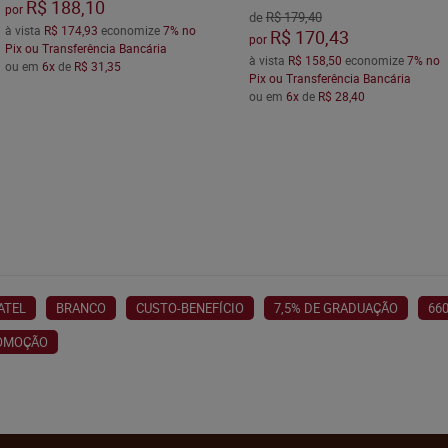
R$ 188,10
por
de
R$ 179,40
à vista
R$ 174,93
economize
7%
no
R$ 170,43
por
Pix ou Transferência Bancária
à vista
R$ 158,50
economize
7%
no
ou em
6x
de
R$ 31,35
Pix ou Transferência Bancária
ou em
6x
de
R$ 28,40
ATEL
BRANCO
CUSTO-BENEFÍCIO
7,5% DE GRADUAÇÃO
66
OMOÇÃO