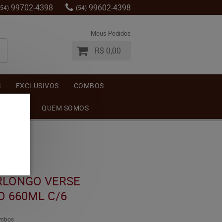
99702-4398
99602-4398
(54)
(54)
Meus Pedidos
R$ 0,00
S
EXCLUSIVOS
COMBOS
MENTOS
QUEM SOMOS
RLONGO VERSE
 660ML C/6
mbos