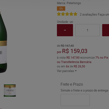
Marca:
Peterlongo
5%
2 avaliações
Faça um
Unidade: un
de
R$ 167,40
R$ 159,03
por
à vista
R$ 147,90
economize
7%
no Pix
ou Transferência Bancária
ou em
6x
de
R$ 26,50
Ver parcelas
Frete e Prazo
Simule o frete e o prazo de entrega