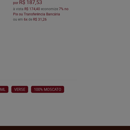
R$ 187,53
por
à vista
R$ 174,40
economize
7%
no
Pix ou Transferência Bancária
ou em
6x
de
R$ 31,26
0ML
VERSE
100% MOSCATO