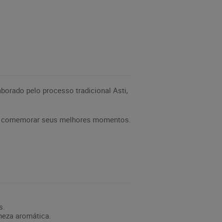
orado pelo processo tradicional Asti,
ara comemorar seus melhores momentos.
s.
ineza aromática.