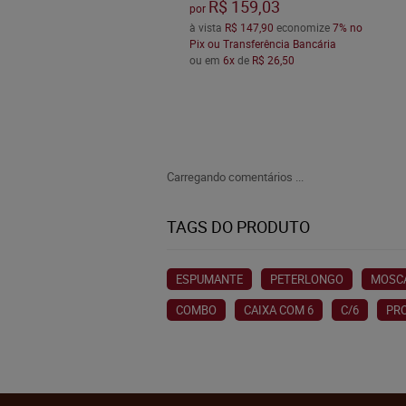
R$ 159,03
por
à vista
R$ 147,90
economize
7%
no
Pix ou Transferência Bancária
ou em
6x
de
R$ 26,50
Carregando comentários ...
TAGS DO PRODUTO
ESPUMANTE
PETERLONGO
MOSC
COMBO
CAIXA COM 6
C/6
PR