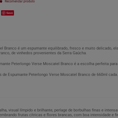
Recomendar produto
Save
 Branco é um espumante equilibrado, fresco e muito delicado, elab
anco, de vinhedos provenientes da Serra Gaúcha.
umante Peterlongo Verse Moscatel Branco é a escolha perfeita p
s de Espumante Peterlongo Verse Moscatel Branco de 660ml cada.
ha, visual límpido e brilhante, perlage de borbulhas finas e intensa
 lembrando frutas cítricas e flores brancas, com boa intensidade e f