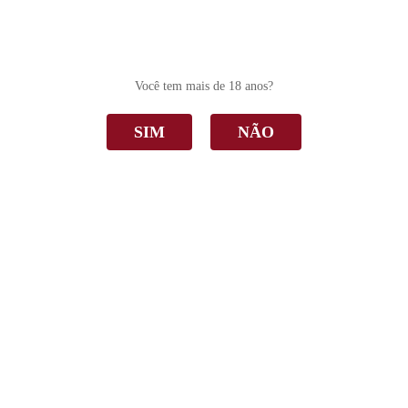
0
Você tem mais de 18 anos?
SIM
NÃO
100% Moscato
Home
100% Moscato
Ordenar Por