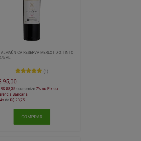
 ALMAÚNICA RESERVA MERLOT D.O. TINTO
375ML
(1)
$ 95,00
a
R$ 88,35
economize
7%
no Pix ou
erência Bancária
m
4x
de
R$ 23,75
COMPRAR