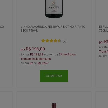
NCO
VINHO ALMAÚNICA RESERVA PINOT NOIR TINTO
ESPUM
SECO 750ML
750M
R
(2)
por
à vist
R$ 196,00
por
Transf
à vista
R$ 182,28
economize
7%
no Pix ou
ou e
Transferência Bancária
ou em
6x
de
R$ 32,67
COMPRAR