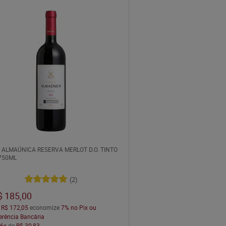
 ALMAÚNICA RESERVA MERLOT D.O. TINTO
750ML
(2)
$ 185,00
a
R$ 172,05
economize
7%
no Pix ou
erência Bancária
m
6x
de
R$ 30,83