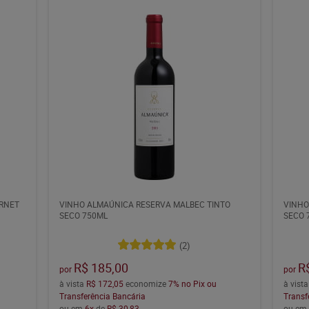
RNET
VINHO ALMAÚNICA RESERVA MALBEC TINTO
VINHO
SECO 750ML
SECO 
(2)
R$ 185,00
R
por
por
à vista
R$ 172,05
economize
7%
no Pix ou
à vist
Transferência Bancária
Transf
ou em
6x
de
R$ 30,83
ou e