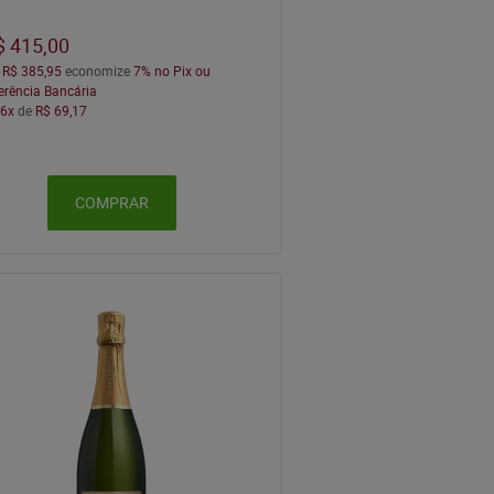
$ 415,00
a
R$ 385,95
economize
7%
no Pix ou
erência Bancária
m
6x
de
R$ 69,17
COMPRAR