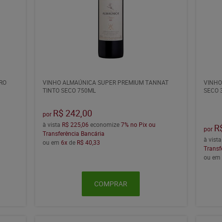
RO
VINHO ALMAÚNICA SUPER PREMIUM TANNAT
VINHO
TINTO SECO 750ML
SECO 
R$ 242,00
por
à vista
R$ 225,06
economize
7%
no Pix ou
R
por
Transferência Bancária
à vist
ou em
6x
de
R$ 40,33
Transf
ou e
COMPRAR