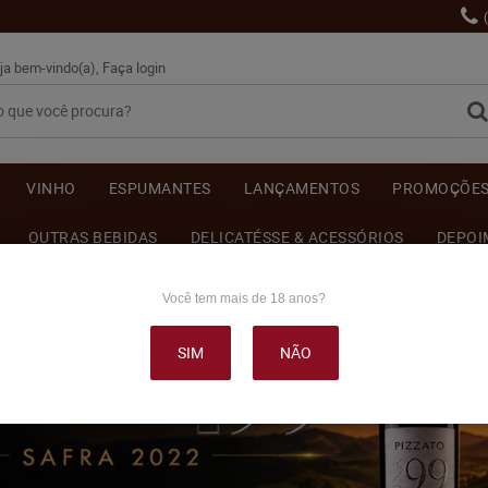
ja bem-vindo(a),
Faça login
VINHO
ESPUMANTES
LANÇAMENTOS
PROMOÇÕE
OUTRAS BEBIDAS
DELICATÉSSE & ACESSÓRIOS
DEPOI
Você tem mais de 18 anos?
SIM
NÃO