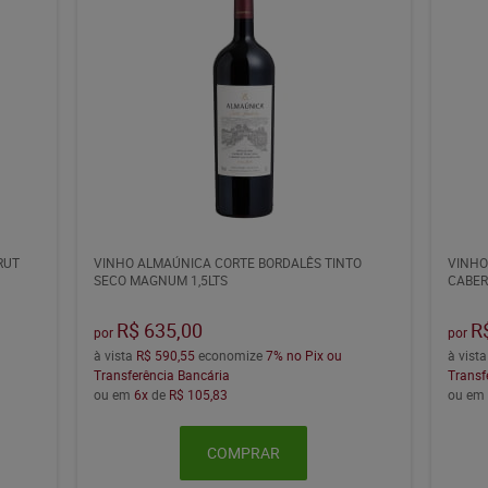
RUT
VINHO ALMAÚNICA CORTE BORDALÊS TINTO
VINHO
SECO MAGNUM 1,5LTS
CABER
R$ 635,00
R
por
por
à vista
R$ 590,55
economize
7%
no Pix ou
à vist
Transferência Bancária
Transf
ou em
6x
de
R$ 105,83
ou e
COMPRAR