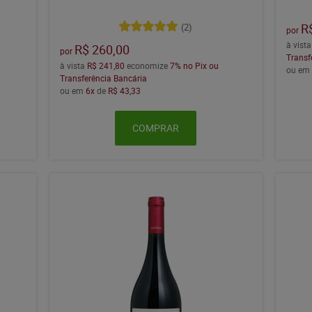
R
(2)
por
à vist
R$ 260,00
por
Transf
à vista
R$ 241,80
economize
7%
no Pix ou
ou e
Transferência Bancária
ou em
6x
de
R$ 43,33
COMPRAR