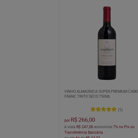
VINHO ALMAÚNICA SUPER PREMIUM CABE
FRANC TINTO SECO 750ML
(1)
R$ 266,00
por
à vista
R$ 247,38
economize
7%
no Pix ou
Transferência Bancária
ou em
6x
de
R$ 44,33