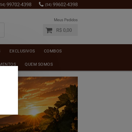
99702-4398
99602-4398
(54)
(54)
Meus Pedidos
R$ 0,00
S
EXCLUSIVOS
COMBOS
MENTOS
QUEM SOMOS