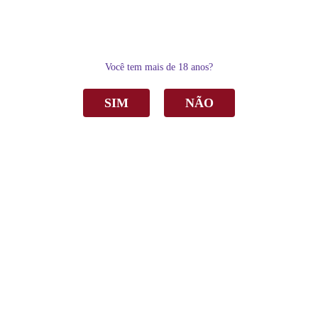
0
Você tem mais de 18 anos?
SIM
NÃO
Home
Espumantes
Espumante Almaúnica Brut Nature Branco 750ml
Espumante Almaúnica Brut Nature Branco
750ml
R$ 196,00
por
Sku:
2710