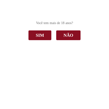
0
Você tem mais de 18 anos?
SIM
NÃO
Boccati
Home
Boccati
Ordenar Por