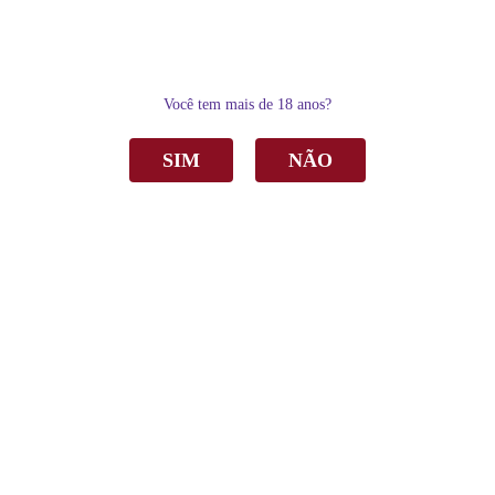
0
Você tem mais de 18 anos?
SIM
NÃO
Home
Delicatésse & Acessórios
Acessórios
Tampa Italiana P/Espumante de Plástico C/Garras
Tampa Italiana P/Espumante de Plástico
C/Garras