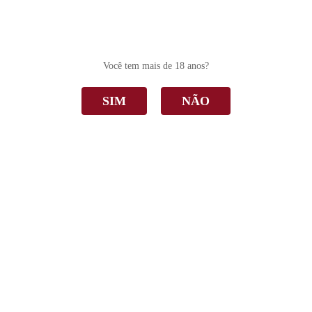
0
Você tem mais de 18 anos?
SIM
NÃO
Dom Bernardo
Home
Dom Bernardo
Ordenar Por