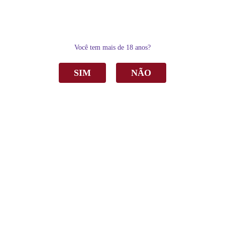
0
Você tem mais de 18 anos?
SIM
NÃO
Home
Vinho
Tinto
Vinho Dom Bernardo Edição do Enólogo Tinto Seco 750ml
Vinho Dom Bernardo Edição do Enólogo
Tinto Seco 750ml