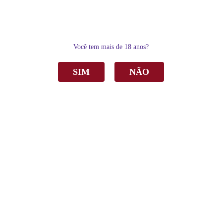
0
Você tem mais de 18 anos?
SIM
NÃO
Home
Delicatésse & Acessórios
Acessórios
Porta Garrafa Boccati Térmico em Neoprene Preto com frase
Porta Garrafa Boccati Térmico em Neoprene
Preto com frase