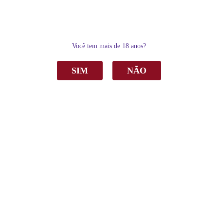
0
Você tem mais de 18 anos?
SIM
NÃO
Home
Delicatésse & Acessórios
Acessórios
Saca-rolha Com Abas e Hastes Emborrachadas
Saca-rolha Com Abas e Hastes
Emborrachadas