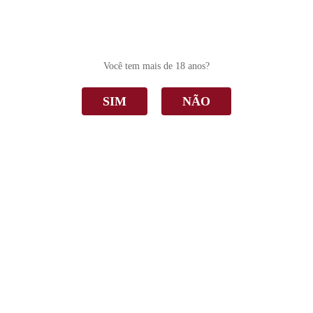
0
Você tem mais de 18 anos?
SIM
NÃO
Outlet
Home
Outlet
Ordenar Por