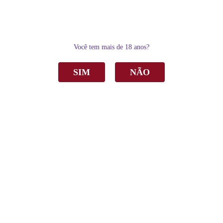
0
Você tem mais de 18 anos?
SIM
NÃO
Home
Vinho
Tinto
Vinho Torcello Creazione Tinto Seco 750ml
Vinho Torcello Creazione Tinto Seco 750ml
de
R$ 219,90
Sku:
3716
R$ 160,53
por
Categoria:
Tinto
,
Vinho
,
Seco
,
Outlet