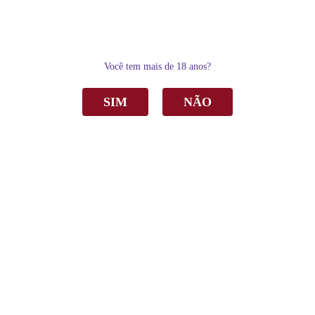
0
Você tem mais de 18 anos?
SIM
NÃO
Home
Espumantes
Moscatel
Espumante Almaúnica Moscatel Branco 750ml
Espumante Almaúnica Moscatel Branco
750ml