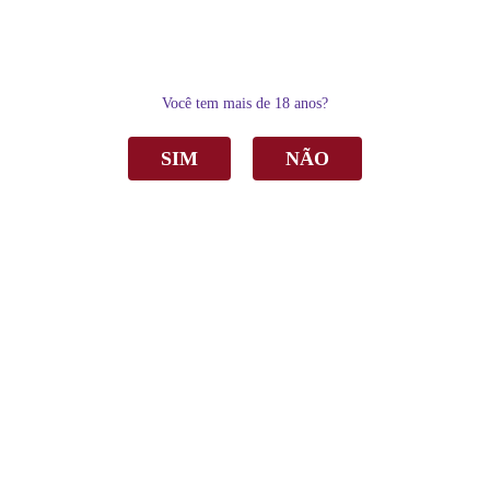
0
Você tem mais de 18 anos?
SIM
NÃO
Home
Espumantes
Moscatel
Espumante Casa Perini Moscatel Branco 750ml C/6
Espumante Casa Perini Moscatel Branco
750ml C/6