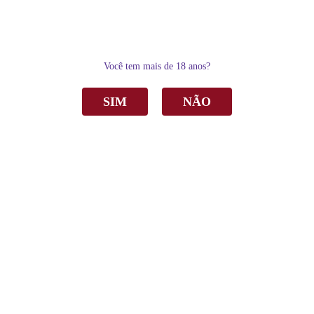
0
Você tem mais de 18 anos?
SIM
NÃO
Home
Espumantes
Moscatel
Espumante Monte Paschoal ICE Moscatel Branco 750ml C/6
Espumante Monte Paschoal ICE Moscatel
Branco 750ml C/6