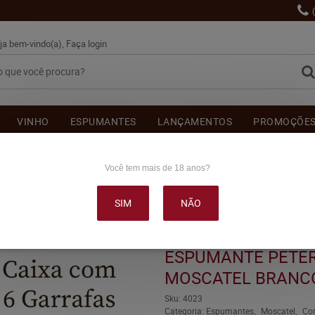
ja bem-vindo(a),
Faça login
VINHO
ESPUMANTES
LANÇAMENTOS
PROMOÇÕE
OUTRAS BEBIDAS
DELICATÉSSE & ACESSÓRIOS
DEPOI
Você tem mais de 18 anos?
SIM
NÃO
NGO VERSE MOSCATEL BRANCO 750ML C/6
ESPUMANTE PETE
MOSCATEL BRANCO
Sku:
4023
Categoria:
Espumantes
Moscatel
Co