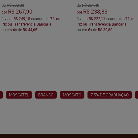
de
R$ 282,00
de
R$ 251,40
R$ 267,90
R$ 238,83
por
por
à vista
R$ 249,15
economize
7%
no
à vista
R$ 222,11
economize
7%
no
Pix ou Transferência Bancária
Pix ou Transferência Bancária
ou em
6x
de
R$ 44,65
ou em
6x
de
R$ 39,80
MOSCATEL
BRANCO
MOSCATO
7,5% DE GRADUAÇÃO