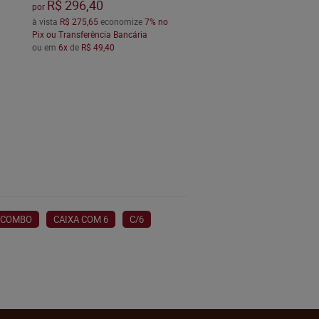
R$ 296,40
por
à vista
R$ 275,65
economize
7%
no
Pix ou Transferência Bancária
ou em
6x
de
R$ 49,40
COMBO
CAIXA COM 6
C/6