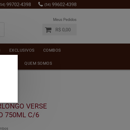
99702-4398
99602-4398
(54)
(54)
Meus Pedidos
R$ 0,00
S
EXCLUSIVOS
COMBOS
MENTOS
QUEM SOMOS
RLONGO VERSE
 750ML C/6
mbos