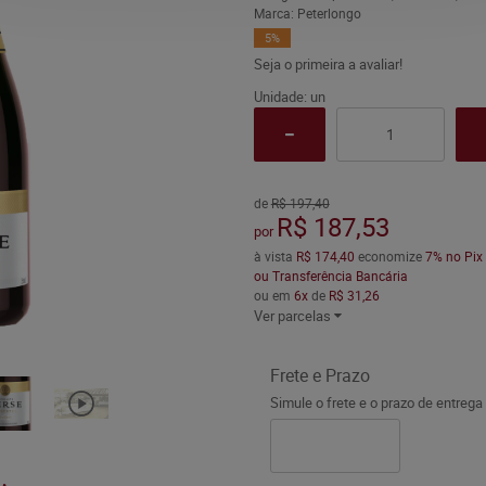
Marca:
Peterlongo
5%
Seja o primeira a avaliar!
Unidade: un
de
R$ 197,40
R$ 187,53
por
à vista
R$ 174,40
economize
7%
no Pix
ou Transferência Bancária
ou em
6x
de
R$ 31,26
Ver parcelas
Frete e Prazo
Simule o frete e o prazo de entrega