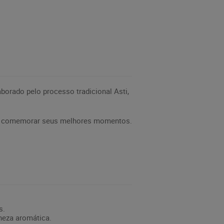
orado pelo processo tradicional Asti,
ara comemorar seus melhores momentos.
s.
ineza aromática.