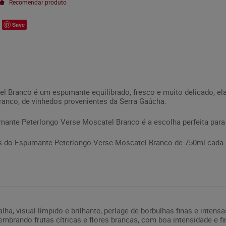
Recomendar produto
Save
 Branco é um espumante equilibrado, fresco e muito delicado, elab
anco, de vinhedos provenientes da Serra Gaúcha.
umante Peterlongo Verse Moscatel Branco é a escolha perfeita p
 do Espumante Peterlongo Verse Moscatel Branco de 750ml cada.
ha, visual límpido e brilhante, perlage de borbulhas finas e intensa
 lembrando frutas cítricas e flores brancas, com boa intensidade e f