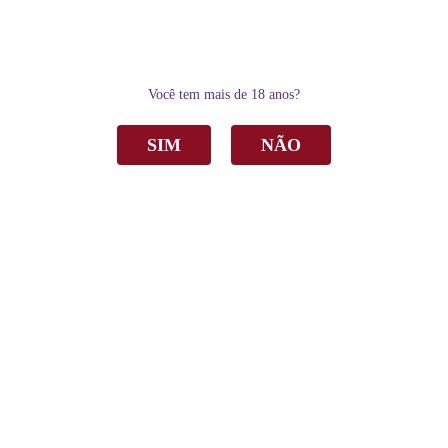
0
Você tem mais de 18 anos?
SIM
NÃO
Home
Outras Bebidas
Coquetel de Vinho Valmarino Basílio Tipo Bellini Gaseificado 750ml
Coquetel de Vinho Valmarino Basílio Tipo
Bellini Gaseificado 750ml