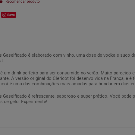
Recomendar produto
Save
ks Gaseificado é elaborado com vinho, uma dose de vodka e suco 
ot.
 é um drink perfeito para ser consumido no verão. Muito parecido c
e. A versão original do Clericot foi desenvolvida na França, e é f
lericot é uma das combinações mais amadas para brindar em dias e
 Gaseificado é refrescante, saboroso e super prático. Você pode pr
s de gelo. Experimente!