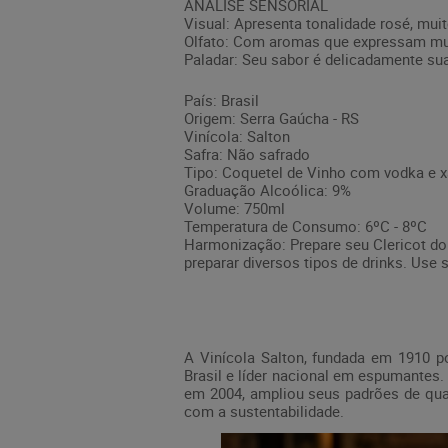
ANÁLISE SENSORIAL
Visual: Apresenta tonalidade rosé, muit
Olfato: Com aromas que expressam mui
Paladar: Seu sabor é delicadamente su
País: Brasil
Origem: Serra Gaúcha - RS
Vinícola: Salton
Safra: Não safrado
Tipo: Coquetel de Vinho com vodka e 
Graduação Alcoólica: 9%
Volume: 750ml
Temperatura de Consumo: 6ºC - 8ºC
Harmonização: Prepare seu Clericot do 
preparar diversos tipos de drinks. Use
A Vinícola Salton, fundada em 1910 p
Brasil e líder nacional em espumantes
em 2004, ampliou seus padrões de qual
com a sustentabilidade.