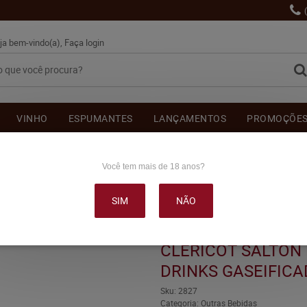
ja bem-vindo(a),
Faça login
VINHO
ESPUMANTES
LANÇAMENTOS
PROMOÇÕE
OUTRAS BEBIDAS
DELICATÉSSE & ACESSÓRIOS
DEPOI
Você tem mais de 18 anos?
SIM
NÃO
 LUNAE COQUETEL DRINKS GASEIFICADO 750ML
CLERICOT SALTON
DRINKS GASEIFICA
Sku:
2827
Categoria:
Outras Bebidas