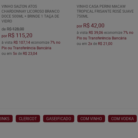
VINHO SALTON ATOS
VINHO CASA PERINI MACAW
CHARDONNAY LICOROSO BRANCO
TROPICAL FRISANTE ROSÉ SUAVE
DOCE 500ML + BRINDE 1 TAÇA DE
750ML
VIDRO
R$ 42,00
por
de
R$ 128,00
à vista
R$ 39,06
economize
7%
no
R$ 115,20
por
Pix ou Transferência Bancária
à vista
R$ 107,14
economize
7%
no
ou em
2x
de
R$ 21,00
Pix ou Transferência Bancária
ou em
5x
de
R$ 23,04
RINKS
CLERICOT
GASEIFICADO
COM VINHO
COM VODKA