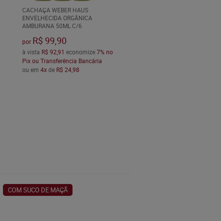
CACHAÇA WEBER HAUS
ENVELHECIDA ORGÂNICA
AMBURANA 50ML C/6
R$ 99,90
por
à vista
R$ 92,91
economize
7%
no
Pix ou Transferência Bancária
ou em
4x
de
R$ 24,98
COM SUCO DE MAÇÃ