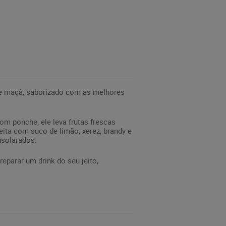
de maçã, saborizado com as melhores
om ponche, ele leva frutas frescas
eita com suco de limão, xerez, brandy e
nsolarados.
eparar um drink do seu jeito,