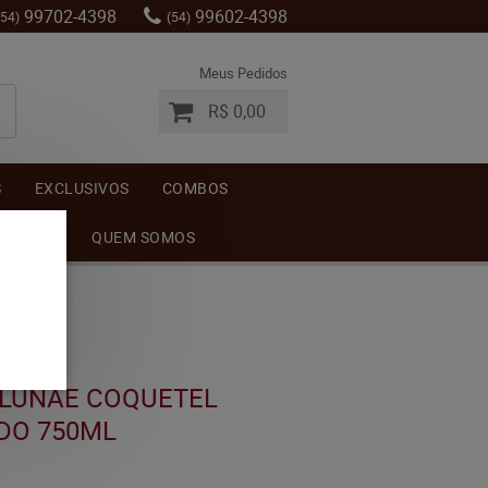
99702-4398
99602-4398
(54)
(54)
Meus Pedidos
R$ 0,00
S
EXCLUSIVOS
COMBOS
MENTOS
QUEM SOMOS
 LUNAE COQUETEL
DO 750ML