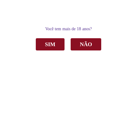
0
Você tem mais de 18 anos?
SIM
NÃO
Home
Outras Bebidas
Cachaça Weber Haus Envelhecida Orgânica Amburana 50ml C/6
Cachaça Weber Haus Envelhecida Orgânica
Amburana 50ml C/6