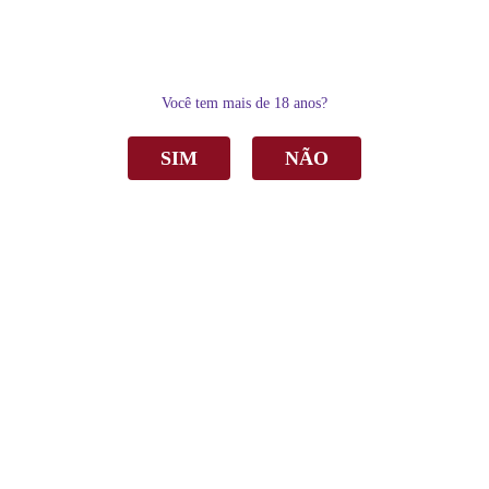
0
Você tem mais de 18 anos?
SIM
NÃO
Home
Espumantes
Espumante Castellamare Moscatel Rosé 750ml C/6
Espumante Castellamare Moscatel Rosé
750ml C/6
de
R$ 312,00
Sku:
1771